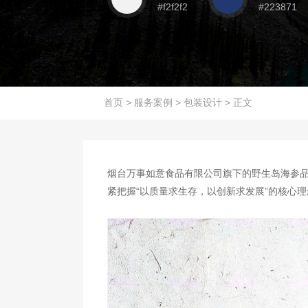
#f2f2f2
#223871
首页
>
服务案例
>
包装设计
>
正文
烟台万事如意食品有限公司旗下的野生岛海参
紧把握“以质量求生存，以创新求发展”的核心理