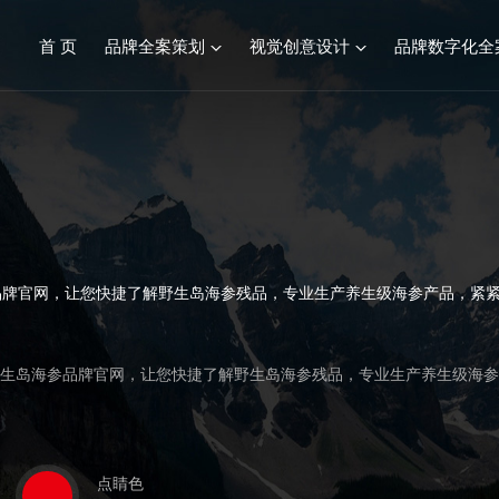
首 页
品牌全案策划
视觉创意设计
品牌数字化全
品牌全案服务综述
视觉创意设计
餐饮连锁品牌策划设计
标志&VI设计
化妆品品牌策划设计
产品包装设计
建材行业品牌策划设计
画册设计/宣传册
牌官网，让您快捷了解野生岛海参残品，专业生产养生级海参产品，紧紧
食品生鲜品牌策划设计
SI空间设计
康养文旅品牌策划设计
的野生岛海参品牌官网，让您快捷了解野生岛海参残品，专业生产养生级海
医疗行业品牌策划设计
点睛色