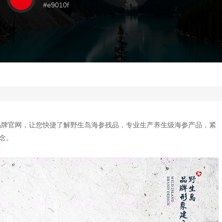
#e9010f
品牌官网，让您快捷了解野生岛海参残品，专业生产养生级海参产品，紧
念。