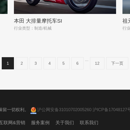
本田 大排量摩托车SI
祖
行业类型：制造/机械
行
...
1
2
3
4
5
6
12
下一页
。 保留一切权利。
沪公网安备31010702005260
沪ICP备17048127号
互联网&营销
服务案例
关于我们
联系我们