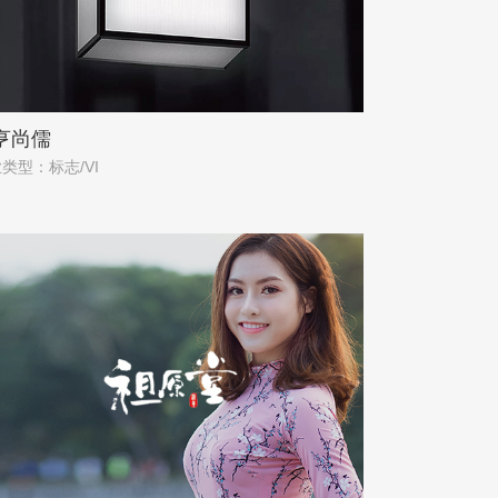
亨尚儒
类型：标志/VI