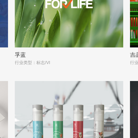
孚蓝
吉
行业类型：标志/VI
行