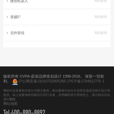
微创机器人
网站案例
凌越5°
网站案例
北外壹佳
网站案例
版权所有 ©VPA-蔚派品牌策划设计 1998-2016。 保留一切权
利。
沪公网安备31010702005260
沪ICP备17048127号-1
网站中涉及案例大部分为我方案例，部分案例与合作方共同完成或为我方设计师
提供。如上述案例有转载其它同行业者，并明确拒绝引用请告之，我方核实后会
进行删除。
网站地图
Tel:
400-880-8892