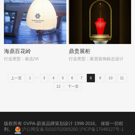
海鼎百花岭
鼎贵展柜
行业类型：标志/VI
行业类型：家居装饰标志设计
...
上一页
1
3
4
5
6
7
8
9
10
11
12
下一页
版权所有 ©VPA-蔚派品牌策划设计 1998-2016。 保留一切权
利。
沪公网安备31010702005260
沪ICP备17048127号-1