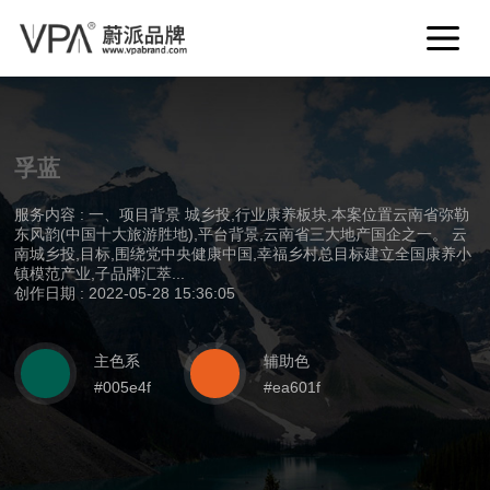
孚蓝
服务内容 : 一、项目背景 城乡投,行业康养板块,本案位置云南省弥勒
东风韵(中国十大旅游胜地),平台背景,云南省三大地产国企之一。 云
南城乡投,目标,围绕党中央健康中国,幸福乡村总目标建立全国康养小
镇模范产业,子品牌汇萃...
创作日期 : 2022-05-28 15:36:05
主色系
辅助色
#005e4f
#ea601f