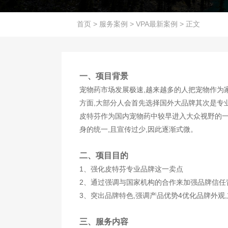
首页
>
服务案例
>
VPA最新案例
>
正文
一、项目背景
宠物药市场发展极速,越来越多的人把宠物作为
方面,大部分人会首先选择国外大品牌其次是专
皮特芬作为国内宠物药中较早进入大众视野的一
身的统一,且宣传过少,因此逐渐式微。
二、项目目的
1、强化皮特芬专业品牌这一卖点
2、通过强调与国家机构的合作来加强品牌信任
3、突出品牌特色,强调产品优势4优化品牌外观
三、服务内容