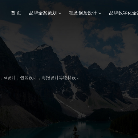
首 页
品牌全案策划
视觉创意设计
品牌数字化全
品牌全案服务综述
视觉创意设计
餐饮连锁品牌策划设计
标志&VI设计
化妆品品牌策划设计
产品包装设计
建材行业品牌策划设计
画册设计/宣传册
设计，vi设计，包装设计，海报设计等物料设计
食品生鲜品牌策划设计
SI空间设计
康养文旅品牌策划设计
医疗行业品牌策划设计