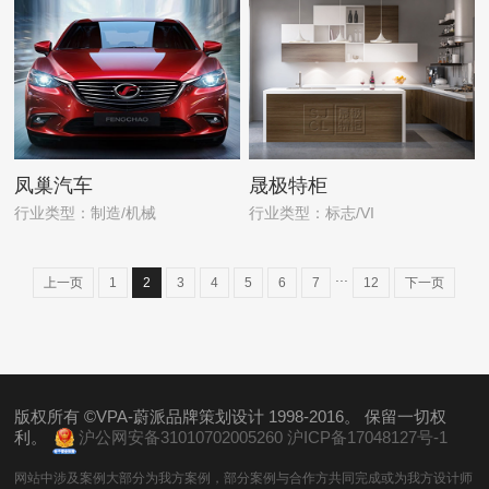
凤巢汽车
晟极特柜
行业类型：制造/机械
行业类型：标志/VI
...
上一页
1
2
3
4
5
6
7
12
下一页
版权所有 ©VPA-蔚派品牌策划设计 1998-2016。 保留一切权
利。
沪公网安备31010702005260
沪ICP备17048127号-1
网站中涉及案例大部分为我方案例，部分案例与合作方共同完成或为我方设计师