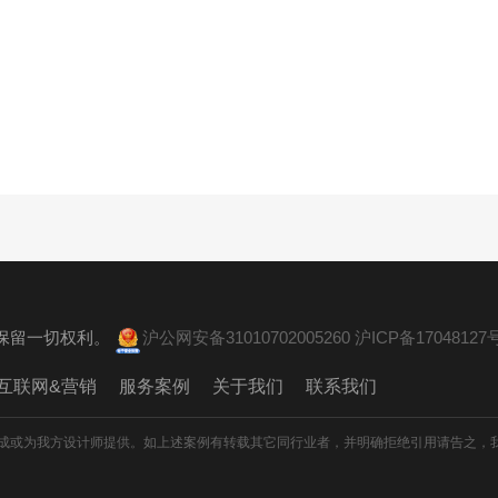
。 保留一切权利。
沪公网安备31010702005260
沪ICP备17048127号
互联网&营销
服务案例
关于我们
联系我们
成或为我方设计师提供。如上述案例有转载其它同行业者，并明确拒绝引用请告之，