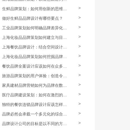
>
生鲜品牌策划：如何用创新的思维，对定位、包装、促销等进行全面升级？
>
做好生鲜品品牌设计有哪些要点？
>
工业品牌策划如何明确品牌差异化特色和核心竞争力？
>
上海化妆品品牌策划如何建立与目标消费者群体的情感连接，提高忠诚度和购买力？
>
上海餐饮品牌设计：结合空间设计打造独特的餐饮场所
>
上海化妆品品牌策划如何挖掘品牌卖点，并打造独特的识别系统？
>
餐饮品牌全案设计应该如何在众多方面提供更加精准的定制化体验？
>
旅游品牌策划的用户体验：创造令人难忘的旅行记忆
>
家具建材品牌营销如何为品牌在数字化时代增加曝光和影响力？
>
医疗品牌建设策划：如何在激烈的竞争中脱颖而出
>
独特的餐饮连锁品牌设计应该怎样做？
>
品牌必然会承载一个多元化的综合运营体系
>
品牌设计公司的目标是以不同的方式定位