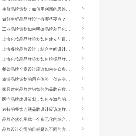
>
生鲜品牌策划：如何用创新的思维，对定位、包装、促销等进行全面升级？
>
做好生鲜品品牌设计有哪些要点？
>
工业品牌策划如何明确品牌差异化特色和核心竞争力？
>
上海化妆品品牌策划如何建立与目标消费者群体的情感连接，提高忠诚度和购买力？
>
上海餐饮品牌设计：结合空间设计打造独特的餐饮场所
>
上海化妆品品牌策划如何挖掘品牌卖点，并打造独特的识别系统？
>
餐饮品牌全案设计应该如何在众多方面提供更加精准的定制化体验？
>
旅游品牌策划的用户体验：创造令人难忘的旅行记忆
>
家具建材品牌营销如何为品牌在数字化时代增加曝光和影响力？
>
医疗品牌建设策划：如何在激烈的竞争中脱颖而出
>
独特的餐饮连锁品牌设计应该怎样做？
>
品牌必然会承载一个多元化的综合运营体系
>
品牌设计公司的目标是以不同的方式定位