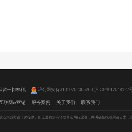
。 保留一切权利。
沪公网安备31010702005260
沪ICP备17048127号
互联网&营销
服务案例
关于我们
联系我们
成或为我方设计师提供。如上述案例有转载其它同行业者，并明确拒绝引用请告之，