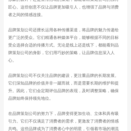
匠心。这些创意不仅让品牌更加吸引人，也增强了品牌与消费
者之间的情感连接。
品牌策划公司还擅长运用各种传播渠道，将品牌的魅力传递给
更广泛的受众。它们精通各种媒体平台，能够根据不同的目标
受众选择合适的传播方式。无论是线上还是线下，都能看到品
牌策划公司的身影，它们用巧妙的策略，让品牌信息深入人
心。
品牌策划公司不仅关注品牌的建设，更注重品牌的长期发展。
它们深知品牌的价值并非一蹴而就，而是需要长期的维护和提
升。因此，它们会定期评估品牌的表现，及时调整策略，确保
品牌始终保持领先地位。
在品牌策划公司的努力下，品牌变得更加生动、立体和具有吸
引力。它们不仅满足了消费者的需求，更激发了消费者的情感
共鸣。这些品牌成为了消费者心中的明星，引领着市场的潮流