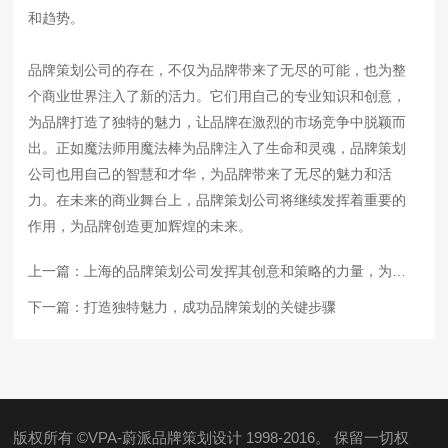
和趋势。
品牌策划公司的存在，不仅为品牌带来了无尽的可能，也为整
个商业世界注入了新的活力。它们用自己的专业知识和创意，
为品牌打造了独特的魅力，让品牌在激烈的市场竞争中脱颖而
出。正如魔法师用魔法棒为品牌注入了生命和灵魂，品牌策划
公司也用自己的智慧和才华，为品牌带来了无尽的魅力和活
力。在未来的商业舞台上，品牌策划公司将继续发挥着重要的
作用，为品牌创造更加辉煌的未来。
上一篇：
上海的品牌策划公司发挥其创意和策略的力量，为更多企业打造出更具影响力和竞争力的品牌形象
下一篇：
打造独特魅力，成功品牌策划的关键步骤
版权所有 ©VPA-蔚派品牌策划设计 1998-2016。 保留一切权