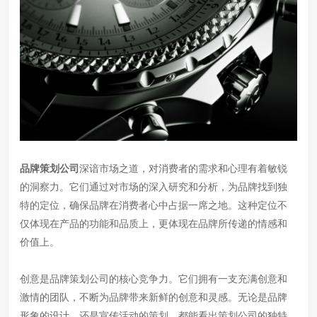
品牌策划公司
深谙市场之道，对消费者的需求和心理有着敏锐
的洞察力。它们通过对市场的深入研究和分析，为品牌找到独
特的定位，确保品牌在消费者心中占据一席之地。这种定位不
仅体现在产品的功能和品质上，更体现在品牌所传递的情感和
价值上。
创意是品牌策划公司的核心竞争力。它们拥有一支充满创意和
激情的团队，不断为品牌带来新鲜的创意和灵感。无论是品牌
形象的设计，还是宣传活动的策划，都能看出策划公司的独特