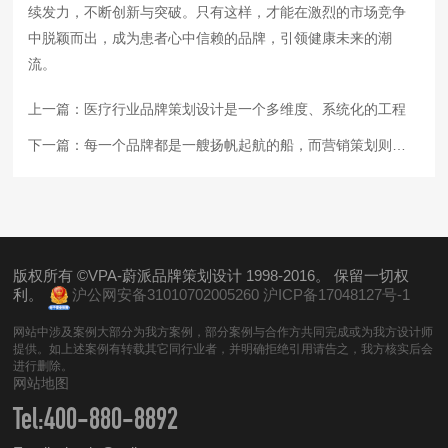
续发力，不断创新与突破。只有这样，才能在激烈的市场竞争
中脱颖而出，成为患者心中信赖的品牌，引领健康未来的潮
流。
上一篇：
医疗行业品牌策划设计是一个多维度、系统化的工程
下一篇：
每一个品牌都是一艘扬帆起航的船，而营销策划则是那引领方向的罗盘与风帆
版权所有 ©VPA-蔚派品牌策划设计 1998-2016。 保留一切权
利。
沪公网安备31010702005260
沪ICP备17048127号-1
网站中涉及案例大部分为我方案例，部分案例与合作方共同完成或为我方设计师
提供。如上述案例有转载其它同行业者，并明确拒绝引用请告之，我方核实后会
进行删除。
网站地图
Tel:
400-880-8892