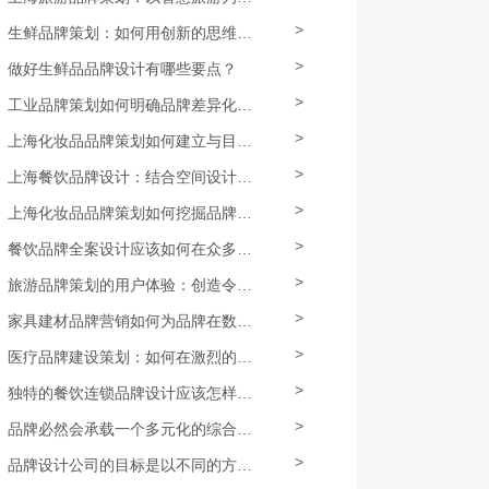
>
生鲜品牌策划：如何用创新的思维，对定位、包装、促销等进行全面升级？
>
做好生鲜品品牌设计有哪些要点？
>
工业品牌策划如何明确品牌差异化特色和核心竞争力？
>
上海化妆品品牌策划如何建立与目标消费者群体的情感连接，提高忠诚度和购买力？
>
上海餐饮品牌设计：结合空间设计打造独特的餐饮场所
>
上海化妆品品牌策划如何挖掘品牌卖点，并打造独特的识别系统？
>
餐饮品牌全案设计应该如何在众多方面提供更加精准的定制化体验？
>
旅游品牌策划的用户体验：创造令人难忘的旅行记忆
>
家具建材品牌营销如何为品牌在数字化时代增加曝光和影响力？
>
医疗品牌建设策划：如何在激烈的竞争中脱颖而出
>
独特的餐饮连锁品牌设计应该怎样做？
>
品牌必然会承载一个多元化的综合运营体系
>
品牌设计公司的目标是以不同的方式定位