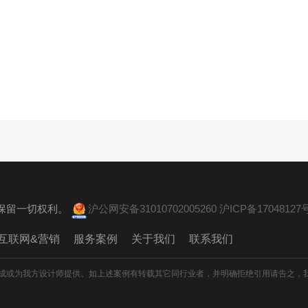
。 保留一切权利。
沪公网安备31010702005260
沪ICP备17048127号
互联网&营销
服务案例
关于我们
联系我们
成或为我方设计师提供。如上述案例有转载其它同行业者，并明确拒绝引用请告之，