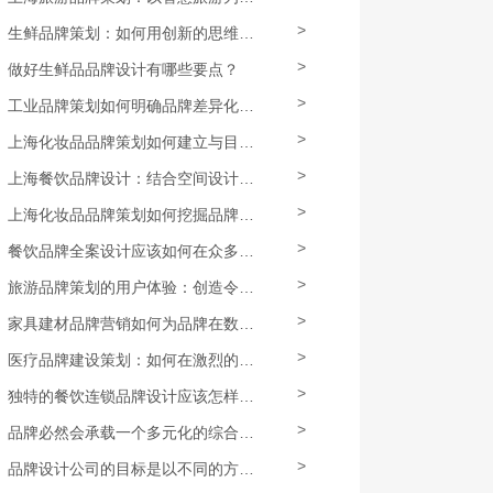
>
生鲜品牌策划：如何用创新的思维，对定位、包装、促销等进行全面升级？
>
做好生鲜品品牌设计有哪些要点？
>
工业品牌策划如何明确品牌差异化特色和核心竞争力？
>
上海化妆品品牌策划如何建立与目标消费者群体的情感连接，提高忠诚度和购买力？
>
上海餐饮品牌设计：结合空间设计打造独特的餐饮场所
>
上海化妆品品牌策划如何挖掘品牌卖点，并打造独特的识别系统？
>
餐饮品牌全案设计应该如何在众多方面提供更加精准的定制化体验？
>
旅游品牌策划的用户体验：创造令人难忘的旅行记忆
>
家具建材品牌营销如何为品牌在数字化时代增加曝光和影响力？
>
医疗品牌建设策划：如何在激烈的竞争中脱颖而出
>
独特的餐饮连锁品牌设计应该怎样做？
>
品牌必然会承载一个多元化的综合运营体系
>
品牌设计公司的目标是以不同的方式定位