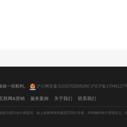
。 保留一切权利。
沪公网安备31010702005260
沪ICP备17048127号
互联网&营销
服务案例
关于我们
联系我们
成或为我方设计师提供。如上述案例有转载其它同行业者，并明确拒绝引用请告之，