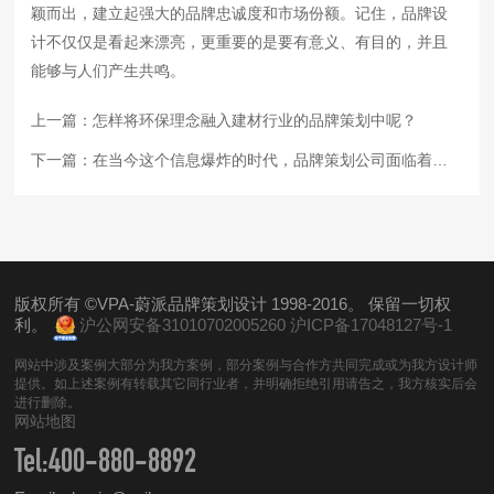
颖而出，建立起强大的品牌忠诚度和市场份额。记住，品牌设
计不仅仅是看起来漂亮，更重要的是要有意义、有目的，并且
能够与人们产生共鸣。
上一篇：
怎样将环保理念融入建材行业的品牌策划中呢？
下一篇：
在当今这个信息爆炸的时代，品牌策划公司面临着新的挑战与机遇
版权所有 ©VPA-蔚派品牌策划设计 1998-2016。 保留一切权
利。
沪公网安备31010702005260
沪ICP备17048127号-1
网站中涉及案例大部分为我方案例，部分案例与合作方共同完成或为我方设计师
提供。如上述案例有转载其它同行业者，并明确拒绝引用请告之，我方核实后会
进行删除。
网站地图
Tel:
400-880-8892