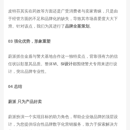
皮特芬其实在药效等方面还是广受消费者与卖家青睐，只是由
于经管方面的不足和品牌化的缺失，导致其市场喜爱度大大下
滑。针对该点，我们为其进行了
品牌全案策划
。
03 强化优势，形象重塑
蔚派抓住金盾与警犬基地合作这一独特卖点，背靠强有力的信
任状以彰显其品质。整体
VI、
SI设计
都围绕警犬专用来进行设
计
，
突出品牌专业性
。
04 总结
蔚派 只为产品好卖
蔚派扮演一个实现目标的助力角色，帮助企业做品牌的顶层设
计，为您提供综合性品牌数字化营销服务，致力于探索解决方