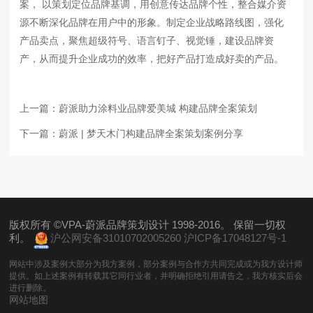
案， 以策划定位品牌基调，用创意传达品牌个性，整合媒介资
源不断深化品牌在用户中的形象。制定企业战略路线图，强化
产品卖点，聚焦超级符号、语言钉子、视觉锤，建设品牌资
产，从而提升企业成功的效率，把好产品打造成好卖的产品。
上一篇：
蔚派助力涂料业品牌爱美城 构建品牌全案策划
下一篇：
蔚派 | 梦天木门构建品牌全案策划案例分享
版权所有 ©VPA-蔚派品牌策划设计 1998-2016。 保留一切权
利。
沪公网安备31010702005260
沪ICP备17048127号-1
网站中涉及案例大部分为我方案例，部分案例与合作方共同完成或为我方设计师
提供。如上述案例有转载其它同行业者，并明确拒绝引用请告之，我方核实后会
进行删除。
网站地图